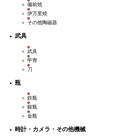
備前焼
伊万里焼
その他陶磁器
武具
武具
甲冑
刀
瓶
鉄瓶
銀瓶
金瓶
時計・カメラ・その他機械