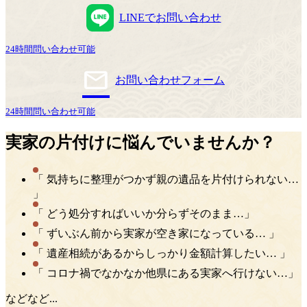
LINEで
お問い合わせ
24時間問い合わせ可能
お問い合わせ
フォーム
24時間問い合わせ可能
実家の片付けに悩んでいませんか？
「 気持ちに整理がつかず親の遺品を片付けられない…
」
「 どう処分すればいいか分らずそのまま…」
「 ずいぶん前から実家が空き家になっている… 」
「 遺産相続があるからしっかり金額計算したい… 」
「 コロナ禍でなかなか他県にある実家へ行けない…」
などなど...