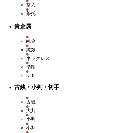
茶入
茶托
貴金属
純金
純銀
ネックレス
指輪
K18
古銭・小判・切手
古銭
大判
小判
小判