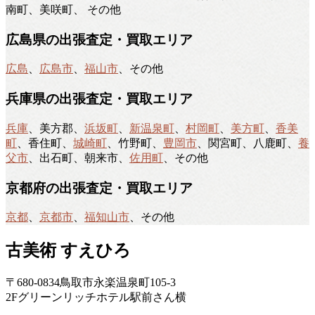
南町、美咲町、 その他
広島県の出張査定・買取エリア
広島
、
広島市
、
福山市
、その他
兵庫県の出張査定・買取エリア
兵庫
、美方郡、
浜坂町
、
新温泉町
、
村岡町
、
美方町
、
香美
町
、香住町、
城崎町
、竹野町、
豊岡市
、関宮町、八鹿町、
養
父市
、出石町、朝来市、
佐用町
、その他
京都府の出張査定・買取エリア
京都
、
京都市
、
福知山市
、その他
古美術 すえひろ
〒680-0834鳥取市永楽温泉町105-3
2Fグリーンリッチホテル駅前さん横