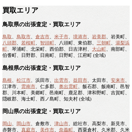
買取エリア
鳥取県の出張査定・買取エリア
鳥取
、
鳥取市
、
倉吉市
、
米子市
、
境港市
、
岩美郡
、岩美町、
八頭郡
、
若桜町
、
智頭町
、八頭町、東伯郡、
三朝町
、
湯梨浜
町
、琴浦町、北栄町、西伯郡、日吉津村、
大山町
、南部町、
伯耆町、日野郡、日南町、日野町、江府町 (全域)
島根県の出張査定・買取エリア
島根
、
松江市
、浜田市、
出雲市
、
益田市
、太田市、
安来市
、
江津市、
雲南市
、仁多郡、
奥出雲町
、飯石郡、飯南町、邑智
郡、川本町、美郷町、邑南町、鹿足郡、津和野町、吉賀町、
隠岐郡、海士町、西ノ島町、知夫村 (全域)
岡山県の出張査定・買取エリア
岡山
、
岡山市
、倉敷市、
津山市
、総社市、高梨市、新見市、
赤磐市、
真庭市
、
美作市
、
奈義町
、西粟倉村、久米郡、久米