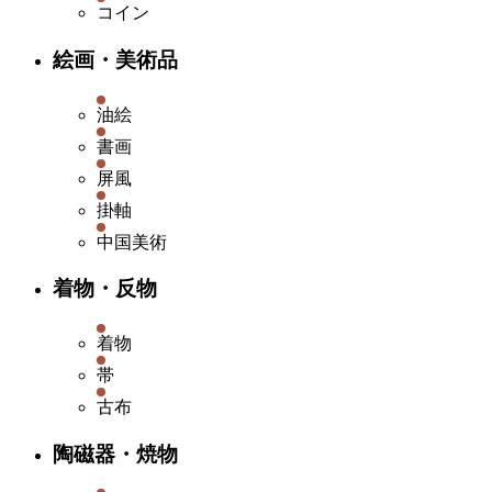
コイン
絵画・美術品
油絵
書画
屏風
掛軸
中国美術
着物・反物
着物
帯
古布
陶磁器・焼物